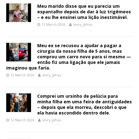
Meu marido disse que eu parecia um
espantalho depois de dar à luz trigêmeos
– e eu lhe ensinei uma lição inestimável.
12 March 2026
story_jkfras
Meu ex se recusou a ajudar a pagar a
cirurgia da nossa filha de 5 anos, mas
comprou um carro novo para si mesmo —
então fiz uma ligação que ele jamais
imaginou que faria.
12 March 2026
story_jkfras
Comprei um ursinho de pelúcia para
minha filha em uma feira de antiguidades
– depois que ela morreu, descobri o que
ela havia escondido dentro dele.
12 March 2026
story_jkfras