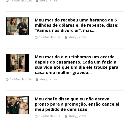
12 March 2026
story_jkfras
Meu marido recebeu uma herança de 6
milhões de dólares e, de repente, disse:
“Vamos nos divorciar”, mas…
12 March 2026
story_jkfras
Meu marido e eu tínhamos um acordo
depois do casamento. Cada um fazia a
sua vida até que um dia ele trouxe para
casa uma mulher grávida…
12 March 2026
story_jkfras
Meu chefe disse que eu não estava
pronto para a promoção, então cancelei
meu pedido de demissão.
12 March 2026
story_jkfras