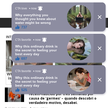
STORY.JKFRASER.COM
Minha irmã não me deixou segurar seu
recém-nascido por três semanas por
causa de ‘germes’ – quando descobri o
verdadeiro motivo, desabei.