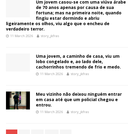
Um jovem casou-se com uma viúva árabe
de 70 anos apenas por causa de sua
fortuna; mas na primeira noite, quando
fingiu estar dormindo e abriu
ligeiramente os olhos, viu algo que o encheu de
verdadeiro terror.
11 March 2026
story_jkfras
Uma jovem, a caminho de casa, viu um
lobo congelado e, ao lado dele,
cachorrinhos tremendo de frio e medo.
11 March 2026
story_jkfras
Meu vizinho não deixou ninguém entrar
em casa até que um policial chegou e
entrou.
11 March 2026
story_jkfras